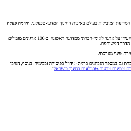
היוזמה פעלה
יוזמת TOP15 (בשמה הקודם יוזמת 5פי2) קמה בשנת 2013, לאור הירידה החדה במספר התלמידים והתלמידות בתחום המדעי-טכנולוגי, שמשמעויותיה העידו על אתגר לאומי-חברתי ממדרגה ראשונה. כ-100 ארגונים מובילים
 הדרך המשותפת.
רת שינוי מערכתי.
המשימה המשותפת הראשונה שהוגדרה – הכפלת מספר התלמידים הנבחנים ברמת 5 יח"ל במתמטיקה– הושגה תוך חמש שנים, ולצידה נרשמה עליה ניכרת גם במספר הנבחנים ברמת 5 יח"ל בפיסיקה ובכימיה. בנוסף, הציבו
".