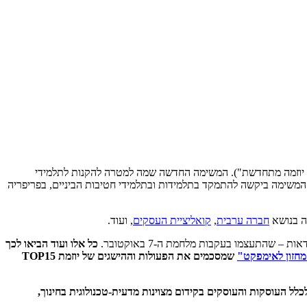
דרה, משימה חדשה (עוד על כך ראו במסמך "מ-5פי2 לטופ15: תובנות מתקופת הקמה של יוזמה מתחדשת"). המשימה החדשה שמה למטרה להקנות לתלמידי
המשימה ביקשה להתמקד בתלמידות ובתלמידי חטיבות הביניים, בפריפריה
ה בנושא
חברה ערבית
,
קואליציית העסקים
, ועוד.
 שהתעצמו בעקבות מלחמת ה-7 באוקטובר.
כל אלו ועוד הביאו לכך
חזון לאימפקט"
שמסכמים את הפעולות וההישגים של יוזמת TOP15
לל העוסקות והעוסקים בקידום מצוינות מדעית-טכנולוגית בחינוך,