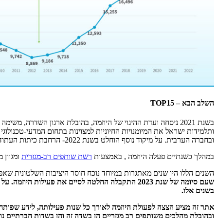
השלב הבא – TOP15
ותלמידות ישראל את המיומנויות החיוניות למצוינות בתחום המדעי-טכנול
ובחברה הערבית. על מיקוד נוסף הוחלט בשנת 2022- הרחבת כיתות העתודה המדעית-טכנולוגית (עמ"ט), גם הוא במיקוד פריפריה וחברה ערבית.
במהלך כשנתיים פעלה היוזמה , באמצעות
רשת שותפים רב-מגזרית
ומגוון 
השנים הללו היו שנים מאתגרות במיוחד נוכח חוסר היציבות השלטונית שאפיין 
שעם סיומה של שנת 2023 התקבלה החלטה לסיים את פעילות היוזמה. על תהליך הסגירה של היוזמה אפשר לקרוא כאן. מומלץ עוד לקרוא את תוצרי
בשנים אלו.
אתר זה מציע הצצה לפעולת היוזמה לאורך כל שנות פעילותה, לידע שפותח ב
ובהובלת מהלכים משותפים רב מגזריים הן בשדה זה והן בשדות חברתיים נו