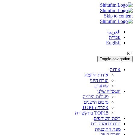
Skip to content
العربية
עברית
English
+א
Toggle navigation
אודות
אודות היוזמה
ועדת היגוי
שותפים
העשייה שלנו
פעולות היוזמה
סיכום הישגים
איגרת TOP15
TOP15 בתקשורת
רשת השותפים
תובנות ומחקרים
מפת התוכניות
יצירת קשר