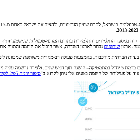
ון הזדמנויות, ולהציב את ישראל כאחת מ-15 המדינות המובילות בעולם באיכות החינוך המדעי-טכנולוגי.
מה. ארגון
שיתופים
נבחר לארגון השדרה, אשר הוביל את היוזמה והתווה את
עיות חברתית מורכבות, באמצעות פעולה רב-מגזרית משותפת שמכוונת ליצי
וד על פעילותה של היוזמה בשנים אלו ניתן לקרוא ב"
סיפור יוזמת 5פי2 לקידום מצוינות מדעית-טכנולוגית בחינוך בישראל