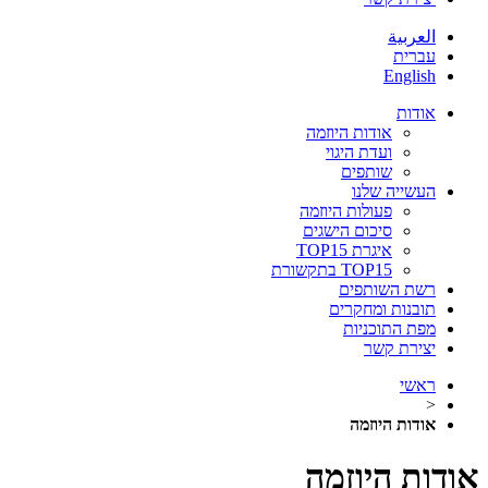
العربية
עברית
English
אודות
אודות היוזמה
ועדת היגוי
שותפים
העשייה שלנו
פעולות היוזמה
סיכום הישגים
איגרת TOP15
TOP15 בתקשורת
רשת השותפים
תובנות ומחקרים
מפת התוכניות
יצירת קשר
ראשי
<
אודות היוזמה
אודות היוזמה