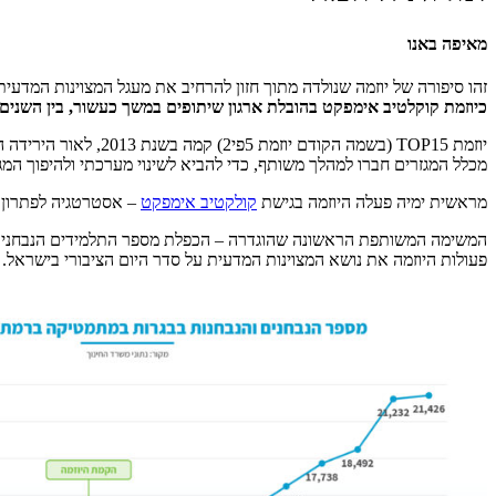
מאיפה באנו
זהו סיפורה של יוזמה שנולדה מתוך חזון להרחיב את מעגל המצוינות המדעית-טכנולוגית בישראל, לקדם שווי
כיוזמת קוקלטיב אימפקט בהובלת ארגון שיתופים במשך כעשור, בין השנים 2013-2023.
מכלל המגזרים חברו למהלך משותף, כדי להביא לשינוי מערכתי ולהיפוך המג
מראשית ימיה פעלה היוזמה בגישת
קולקטיב אימפקט
– אסטרטגיה לפתרון ב
פעולות היוזמה את נושא המצוינות המדעית על סדר היום הציבורי בישראל. ע