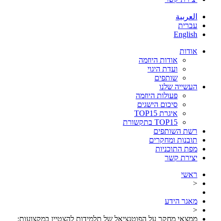
العربية
עברית
English
אודות
אודות היוזמה
ועדת היגוי
שותפים
העשייה שלנו
פעולות היוזמה
סיכום הישגים
איגרת TOP15
TOP15 בתקשורת
רשת השותפים
תובנות ומחקרים
מפת התוכניות
יצירת קשר
ראשי
<
מאגר הידע
<
ממצאי מחקר על הפוטנציאל של תלמידות להצטיין במקצועות: