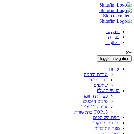
Skip to content
العربية
עברית
English
+א
Toggle navigation
אודות
אודות היוזמה
ועדת היגוי
שותפים
העשייה שלנו
פעולות היוזמה
סיכום הישגים
איגרת TOP15
TOP15 בתקשורת
רשת השותפים
תובנות ומחקרים
מפת התוכניות
יצירת קשר