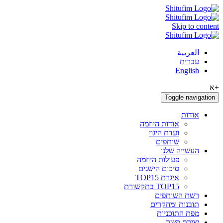
Skip to content
العربية
עברית
English
+א
Toggle navigation
אודות
אודות היוזמה
ועדת היגוי
שותפים
העשייה שלנו
פעולות היוזמה
סיכום הישגים
איגרת TOP15
TOP15 בתקשורת
רשת השותפים
תובנות ומחקרים
מפת התוכניות
יצירת קשר