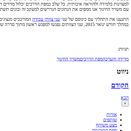
למצוינות בלמידה ולהוראה איכותית. כל שלב במפת הדרכים יכלול מדדים 
עם משרד החינוך אנו ממפים את הנתונים הנדרשים למעקב זה ובונים תשתית
התנענו את התהליך עם כינוסם של שני
שני צוותי עבודה
המורכבים מנציגים
במהלך חודש ינואר 2015, שני הצוותים נפגשו למפגש ראשון מתוך סדרה של ארבעה מפגשים. באיגרת הבאה נשתף בתוצרי הביניים של עבודת הצוותים.
תגיות:
מדידה והערכה
מפת הדרכים
משרד החינוך
ניווט
הקודם
הבא
×
אודות
שותפים
מצע משותף
מפת התוכניות