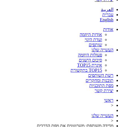
العربية
עברית
English
אודות
אודות היוזמה
ועדת היגוי
שותפים
העשייה שלנו
פעולות היוזמה
סיכום הישגים
איגרת TOP15
TOP15 בתקשורת
רשת השותפים
תובנות ומחקרים
מפת התוכניות
יצירת קשר
ראשי
<
העשייה שלנו
<
מדידה משותפת: משרטטים את מפת הדרכים