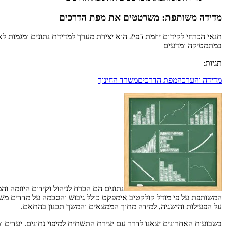
מדידה משותפת: משרטטים את מפת הדרכים
תנאי הכרחי לקידום יוזמת 5פי2 הוא יצירת מערך ל
במתמטיקה ומדעים
תגיות:
מדידה והערכה
מפת הדרכים
משרד החינוך
נתונים הם הכרח לניהול וקידום היוזמה ו
המשותפת על פי מודל קולקטיב אימפקט כולל גיבוש והסכמה על מדדים מש
על הפעילות והישגיה, למידה מתוך הממצאים והמשך תכנון בהתאם.
בשבועות האחרונים יצאנו לדרך עם יצירת התשתית למיפוי נתונים, יעדים